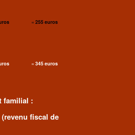
uros
=
255 euros
uros
=
345 euros
familial :
 (revenu fiscal de