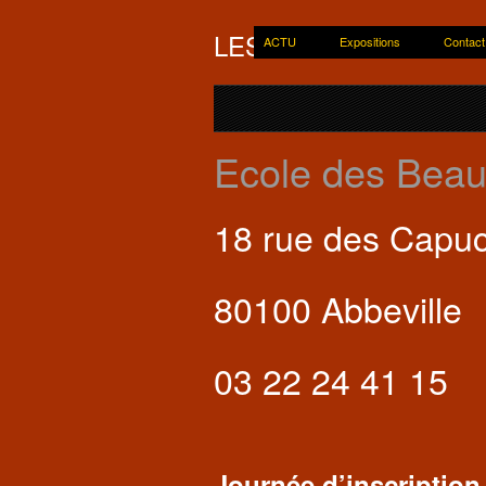
LES BOZARTS
ACTU
Expositions
Contact
de l'Abbevillo
Ecole des Beau
18 rue des Capuc
80100 Abbeville
03 22 24 41 15
Journée d’inscription