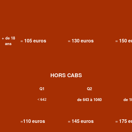
+ de 18
=
105 euros
=
130 euros
=
150 e
ans
HORS CABS
Q1
Q2
de 643 à 1040
de 1
<
642
=
110 euros
=
145 euros
=
175 e