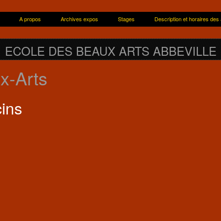
A propos
Archives expos
Stages
Description et horaires des 
is
ECOLE DES BEAUX ARTS ABBEVILLE
x-Arts
ins