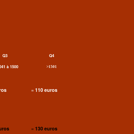
Q3
Q4
041 à 1500
>
1501
ros
=
110 euros
uros
=
130 euros