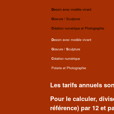
D
essin avec modèle vivant
G
ravure / Sculpture
C
réation numérique et Photographie
D
essin avec modèle vivant
G
ravure /
S
culpture
C
réation numérique
Poterie et Photographie
Les tarifs annuels son
Pour le calculer, divis
référence) par 12 et p