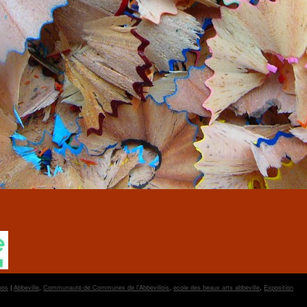
pos
|
Abbeville
,
Communauté de Communes de l'Abbevillois
,
ecole des beaux arts abbeville
,
Exposition