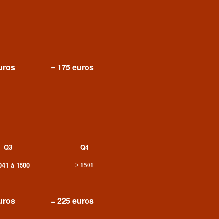
uros
=
175 euros
Q3
Q4
041 à 1500
>
1501
uros
=
225 euros