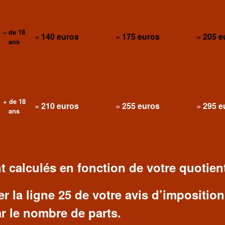
– de 18
=
140 euros
=
175 euros
=
205 e
ans
+ de 18
=
210 euros
=
255 euros
=
295 e
ans
t calculés en fonction de votre quotient 
er la ligne 25 de votre avis d’imposition
ar le nombre de parts.