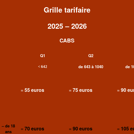
Grille tarifaire
2025 – 2026
CABS
Q1
Q2
de 643 à 1040
de 1
<
642
=
55 euros
=
75 euros
=
90 eu
– de 18
=
70 euros
=
90 euros
=
105 e
ans